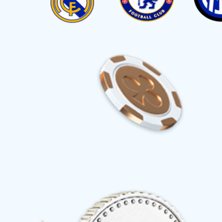
当前位置：
网站首页
-
产品服务
产品分类
PRODUCTS
大型雕塑
大型雕塑
青铜雕塑
青铜雕塑
青铜工艺品
青铜工艺品