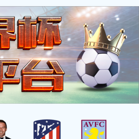
领导关怀
联系KY体育