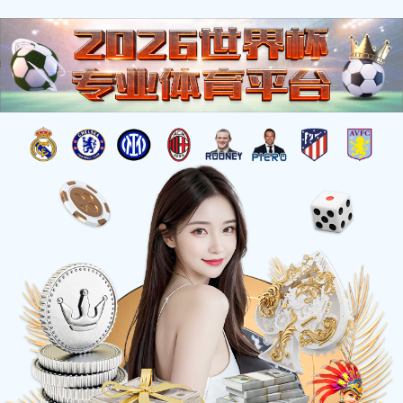
信
息
详
情
INFOMATION
当前位置：
网站首页
-
《花开盛世》高度：12米 作者：傅绍相
《花开盛世》高度：12米 作者：傅绍相 庞云龙
安放：浙江宁海